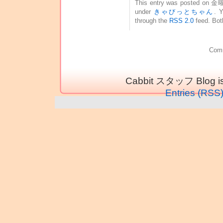
This entry was posted on 金曜
under
きゃびっとちゃん
. Y
through the
RSS 2.0
feed. Bot
Comm
Cabbit スタッフ Blog is
Entries (RSS