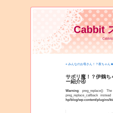
Cabbit
Cabb
« みんなのお母さん！？夜ちゃん
サボリ魔！？伊鶴ち
ー紹介④
Warning
: preg_replace(): Th
preg_replace_callback instead
hp/blog/wp-content/plugins/kt