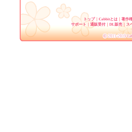
トップ
｜
Cabbitとは
｜
著作
サポート
｜
通販受付
｜
DL販売
｜
ス